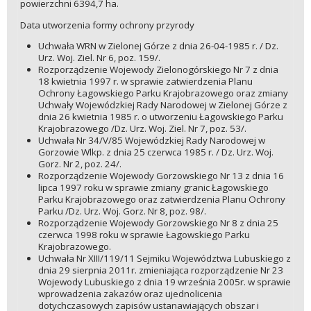
powierzchni 6394,7 ha.
Data utworzenia formy ochrony przyrody
Uchwała WRN w Zielonej Górze z dnia 26-04-1985 r. / Dz.
Urz. Woj. Ziel. Nr 6, poz. 159/.
Rozporządzenie Wojewody Zielonogórskiego Nr 7 z dnia
18 kwietnia 1997 r. w sprawie zatwierdzenia Planu
Ochrony Łagowskiego Parku Krajobrazowego oraz zmiany
Uchwały Wojewódzkiej Rady Narodowej w Zielonej Górze z
dnia 26 kwietnia 1985 r. o utworzeniu Łagowskiego Parku
Krajobrazowego /Dz. Urz. Woj. Ziel. Nr 7, poz. 53/.
Uchwała Nr 34/V/85 Wojewódzkiej Rady Narodowej w
Gorzowie Wlkp. z dnia 25 czerwca 1985 r. / Dz. Urz. Woj.
Gorz. Nr 2, poz. 24/.
Rozporządzenie Wojewody Gorzowskiego Nr 13 z dnia 16
lipca 1997 roku w sprawie zmiany granic Łagowskiego
Parku Krajobrazowego oraz zatwierdzenia Planu Ochrony
Parku /Dz. Urz. Woj. Gorz. Nr 8, poz. 98/.
Rozporządzenie Wojewody Gorzowskiego Nr 8 z dnia 25
czerwca 1998 roku w sprawie Łagowskiego Parku
Krajobrazowego.
Uchwała Nr XIII/119/11 Sejmiku Województwa Lubuskiego z
dnia 29 sierpnia 2011r. zmieniająca rozporządzenie Nr 23
Wojewody Lubuskiego z dnia 19 września 2005r. w sprawie
wprowadzenia zakazów oraz ujednolicenia
dotychczasowych zapisów ustanawiających obszar i