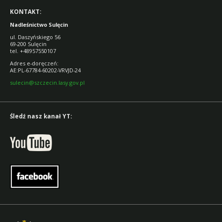
KONTAKT:
Nadleśnictwo Sulęcin
ul. Daszyńskiego 56
69-200 Sulęcin
tel. +48957550107
Adres e-doręczeń:
AE:PL-67784-60202-VRVJD-24
sulecin@szczecin.lasy.gov.pl
Śledź nasz kanał YT: