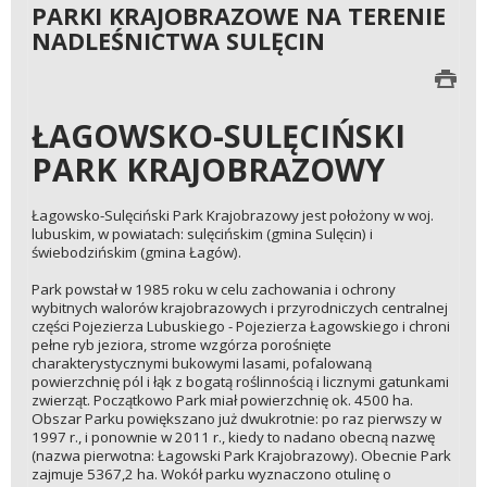
PARKI KRAJOBRAZOWE NA TERENIE
NADLEŚNICTWA SULĘCIN
ŁAGOWSKO-SULĘCIŃSKI
PARK KRAJOBRAZOWY
Łagowsko-Sulęciński Park Krajobrazowy jest położony w woj.
lubuskim, w powiatach: sulęcińskim (gmina Sulęcin) i
świebodzińskim (gmina Łagów).
Park powstał w 1985 roku w celu zachowania i ochrony
wybitnych walorów krajobrazowych i przyrodniczych centralnej
części Pojezierza Lubuskiego - Pojezierza Łagowskiego i chroni
pełne ryb jeziora, strome wzgórza porośnięte
charakterystycznymi bukowymi lasami, pofalowaną
powierzchnię pól i łąk z bogatą roślinnością i licznymi gatunkami
zwierząt. Początkowo Park miał powierzchnię ok. 4500 ha.
Obszar Parku powiększano już dwukrotnie: po raz pierwszy w
1997 r., i ponownie w 2011 r., kiedy to nadano obecną nazwę
(nazwa pierwotna: Łagowski Park Krajobrazowy). Obecnie Park
zajmuje 5367,2 ha. Wokół parku wyznaczono otulinę o