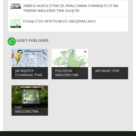
ZABIEGI AGROLOTNICZE ZWALCZANIA CHRABĄSZCZY NA
TERENIE NADLEŚNICTWA SULĘCIN
DOŁĄCZ DO WSPÓLNEGO SADZENIA LASU!
ASSET PUBLISHER
ASSET PUBLISHER
JAK MĄDRZE
POŁOŻENIE
AKTUALNE CENY
DOKARMIAĆ PTAKI
NADLEŚNICTWA
SULĘCIN
LASY
NADLEŚNICTWA