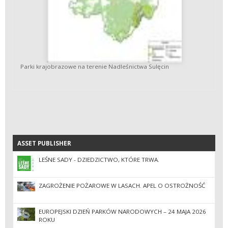
Parki krajobrazowe na terenie Nadleśnictwa Sulęcin
ASSET PUBLISHER
ASSET PUBLISHER
LEŚNE SADY - DZIEDZICTWO, KTÓRE TRWA.
ZAGROŻENIE POŻAROWE W LASACH. APEL O OSTROŻNOŚĆ
EUROPEJSKI DZIEŃ PARKÓW NARODOWYCH – 24 MAJA 2026
ROKU