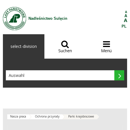
Zum Inhalt wechseln
A
A
Nadleśnictwo Sulęcin
A
PL


select-division
Suchen
Menü

Nasza praca
Ochrona przyrody
Parki krajobrazowe